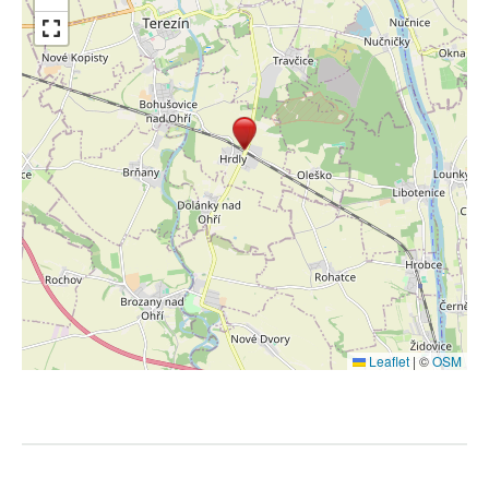
Leaflet
|
©
OSM