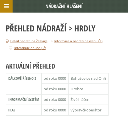
NÁDRAŽNÍ HLÁŠENÍ
PŘEHLED NÁDRAŽÍ
> HRDLY
Detail nádraží na ŽelPage
Informace o nádraží na webu ČD
Infotabule online (SŽ)
AKTUÁLNÍ PŘEHLED
DÁLKOVĚ ŘÍZENO Z
od roku 0000
Bohušovice nad Ohří
od roku 0000
Hrobce
INFORMAČNÍ SYSTÉM
od roku 0000
Živé hlášení
HLAS
od roku 0000
výpravčí/operátor