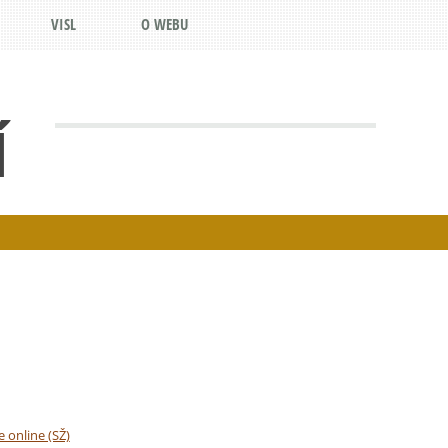
VISL
O WEBU
Í
e online (SŽ)