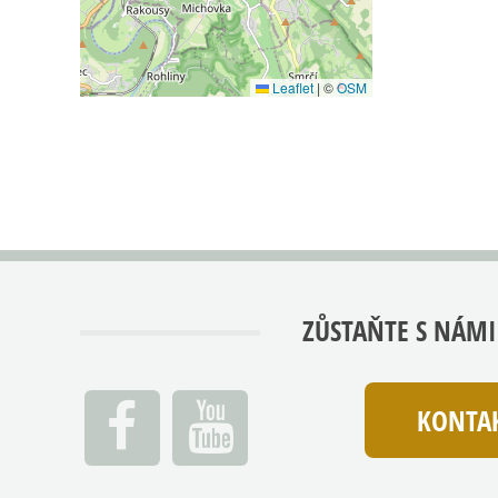
Leaflet
|
©
OSM
ZŮSTAŇTE S NÁMI
KONTAK