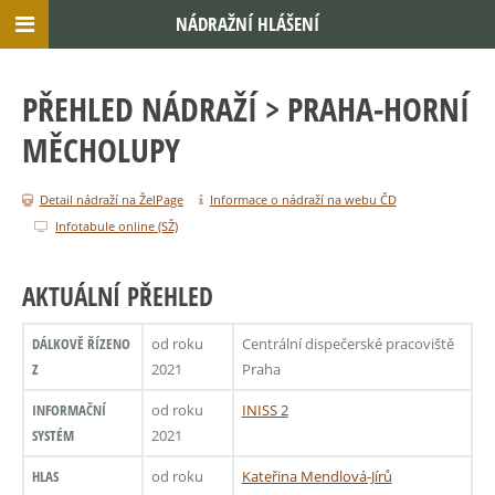
NÁDRAŽNÍ HLÁŠENÍ
PŘEHLED NÁDRAŽÍ
> PRAHA-HORNÍ
MĚCHOLUPY
Detail nádraží na ŽelPage
Informace o nádraží na webu ČD
Infotabule online (SŽ)
AKTUÁLNÍ PŘEHLED
DÁLKOVĚ ŘÍZENO
od roku
Centrální dispečerské pracoviště
Z
2021
Praha
INFORMAČNÍ
od roku
INISS 2
SYSTÉM
2021
HLAS
od roku
Kateřina Mendlová-Jírů