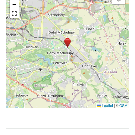
−
Leaflet
|
©
OSM