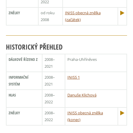
2022
ZNĚLKY
od roku
INISS obecná znělka
2008
(začátek)
HISTORICKÝ PŘEHLED
DÁLKOVĚ ŘÍZENO Z
2008–
Praha-Uhříněves
2021
INFORMAČNÍ
2008–
INISS 1
SYSTÉM
2021
HLAS
2008–
Danuše Klichová
2022
ZNĚLKY
2008–
INISS obecná znělka
2022
(konec)