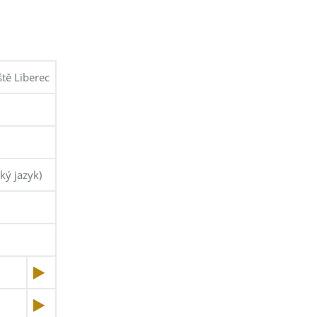
ště Liberec
ký jazyk)