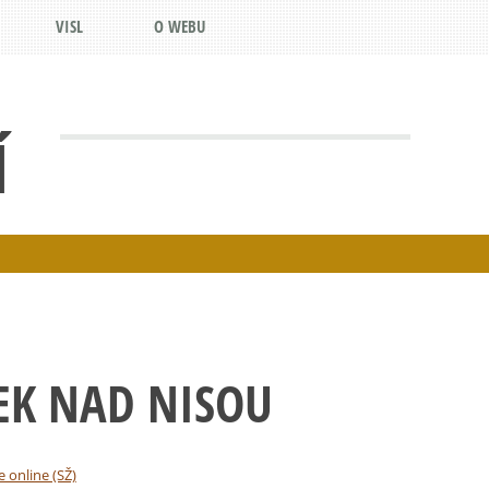
VISL
O WEBU
Í
EK NAD NISOU
e online (SŽ)