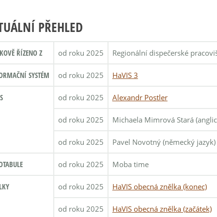
TUÁLNÍ PŘEHLED
KOVĚ ŘÍZENO Z
od roku 2025
Regionální dispečerské pracovi
ORMAČNÍ SYSTÉM
od roku 2025
HaVIS 3
S
od roku 2025
Alexandr Postler
od roku 2025
Michaela Mimrová Stará (anglic
od roku 2025
Pavel Novotný (německý jazyk)
OTABULE
od roku 2025
Moba time
LKY
od roku 2025
HaVIS obecná znělka (konec)
od roku 2025
HaVIS obecná znělka (začátek)