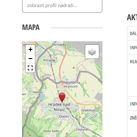
AK
MAPA
DÁL
INF
+
−
HLA
INF
ZNĚ