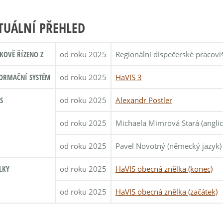
TUÁLNÍ PŘEHLED
KOVĚ ŘÍZENO Z
od roku 2025
Regionální dispečerské pracovi
ORMAČNÍ SYSTÉM
od roku 2025
HaVIS 3
S
od roku 2025
Alexandr Postler
od roku 2025
Michaela Mimrová Stará (anglic
od roku 2025
Pavel Novotný (německý jazyk)
LKY
od roku 2025
HaVIS obecná znělka (konec)
od roku 2025
HaVIS obecná znělka (začátek)