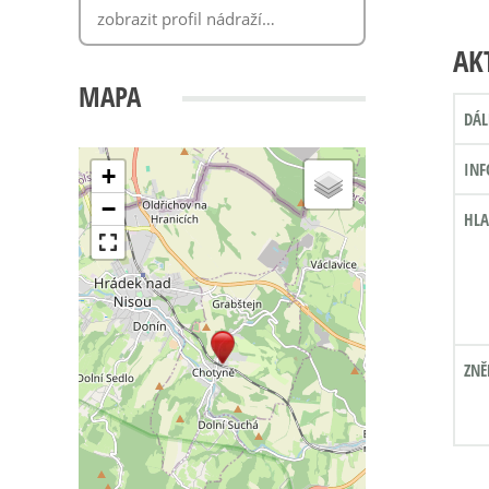
AK
MAPA
DÁL
INF
+
−
HLA
ZNĚ