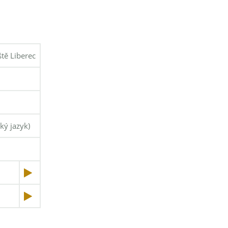
ště Liberec
ký jazyk)