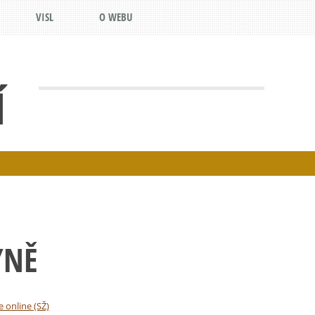
VISL
O WEBU
Í
YNĚ
e online (SŽ)