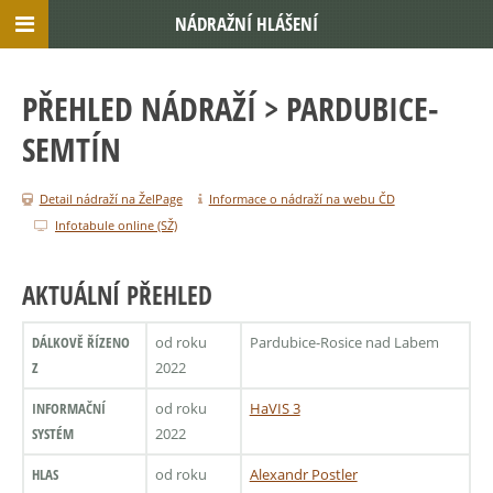
NÁDRAŽNÍ HLÁŠENÍ
PŘEHLED NÁDRAŽÍ
> PARDUBICE-
SEMTÍN
Detail nádraží na ŽelPage
Informace o nádraží na webu ČD
Infotabule online (SŽ)
AKTUÁLNÍ PŘEHLED
DÁLKOVĚ ŘÍZENO
od roku
Pardubice-Rosice nad Labem
Z
2022
INFORMAČNÍ
od roku
HaVIS 3
SYSTÉM
2022
HLAS
od roku
Alexandr Postler