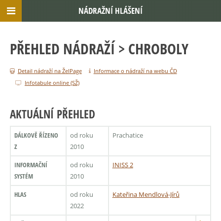
NÁDRAŽNÍ HLÁŠENÍ
PŘEHLED NÁDRAŽÍ
> CHROBOLY
Detail nádraží na ŽelPage
Informace o nádraží na webu ČD
Infotabule online (SŽ)
AKTUÁLNÍ PŘEHLED
DÁLKOVĚ ŘÍZENO
od roku
Prachatice
Z
2010
INFORMAČNÍ
od roku
INISS 2
SYSTÉM
2010
HLAS
od roku
Kateřina Mendlová-Jírů
2022