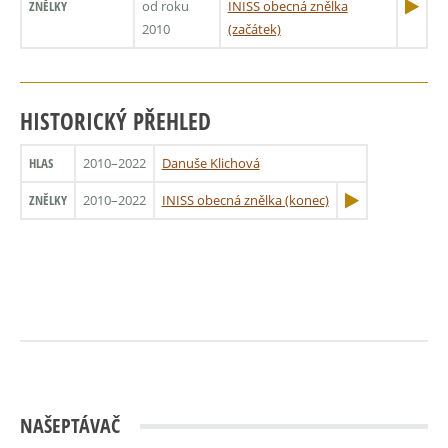
ZNĚLKY
od roku
INISS obecná znělka
2010
(začátek)
HISTORICKÝ PŘEHLED
HLAS
2010–2022
Danuše Klichová
ZNĚLKY
2010–2022
INISS obecná znělka (konec)
NAŠEPTÁVAČ