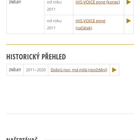
ZNĚLKY
od roku
HIS-VOICE gong (konec)
2011
od roku
HIS-VOICE gong
2011
(začátek)
HISTORICKÝ PŘEHLED
ZNĚLKY
2011–2020
Dobrú noc, má milá (zpoždění)