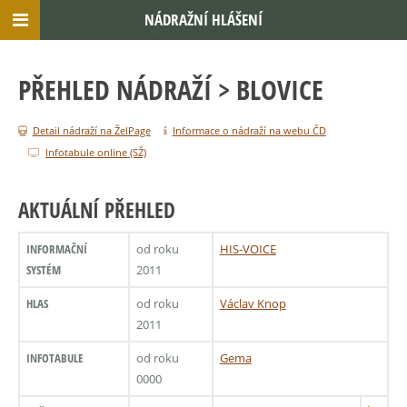
NÁDRAŽNÍ HLÁŠENÍ
PŘEHLED NÁDRAŽÍ
> BLOVICE
Detail nádraží na ŽelPage
Informace o nádraží na webu ČD
Infotabule online (SŽ)
AKTUÁLNÍ PŘEHLED
INFORMAČNÍ
od roku
HIS-VOICE
SYSTÉM
2011
HLAS
od roku
Václav Knop
2011
INFOTABULE
od roku
Gema
0000