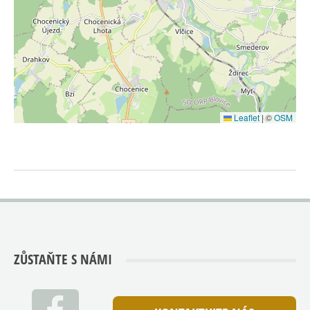
Leaflet
|
©
OSM
ZŮSTAŇTE S NÁMI