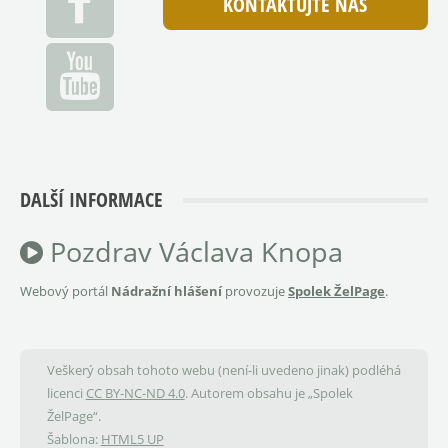
KONTAKTUJTE NÁS
DALŠÍ INFORMACE
Pozdrav Václava Knopa
Webový portál
Nádražní hlášení
provozuje
Spolek ŽelPage
.
Veškerý obsah tohoto webu (není-li uvedeno jinak) podléhá
licenci
CC BY-NC-ND 4.0
. Autorem obsahu je „Spolek
ŽelPage“.
Šablona:
HTML5 UP