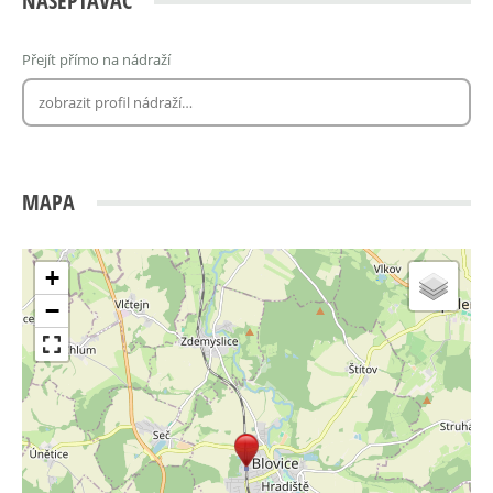
NAŠEPTÁVAČ
Přejít přímo na nádraží
MAPA
+
−