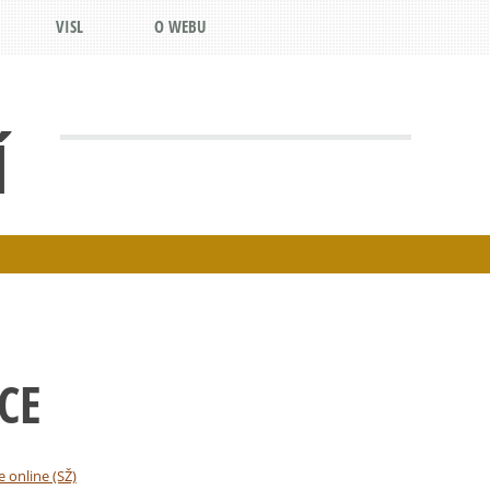
VISL
O WEBU
Í
CE
e online (SŽ)