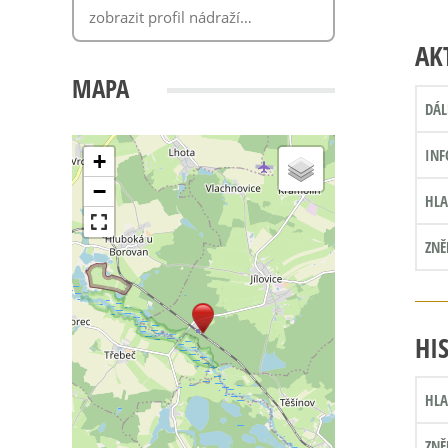
AK
MAPA
DÁL
INF
+
−
HLA
ZNĚ
HI
HLA
ZNĚ