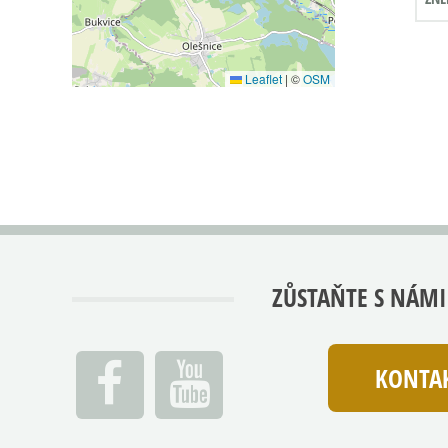
Leaflet
|
©
OSM
ZŮSTAŇTE S NÁMI
KONTAK