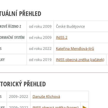
TUÁLNÍ PŘEHLED
KOVĚ ŘÍZENO Z
od roku 2009
České Budějovice
ORMAČNÍ SYSTÉM
od roku 2009
INISS 2
S
od roku 2022
Kateřina Mendlová-Jírů
LKY
od roku 2019
INISS obecná znělka (začátek)
STORICKÝ PŘEHLED
S
2009–2022
Danuše Klichová
LKY
2009–2022
INISS obecná znělka (konec)