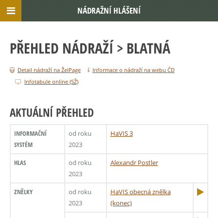
NÁDRAŽNÍ HLÁŠENÍ
PŘEHLED NÁDRAŽÍ
> BLATNÁ
Detail nádraží na ŽelPage
Informace o nádraží na webu ČD
Infotabule online (SŽ)
AKTUÁLNÍ PŘEHLED
INFORMAČNÍ
od roku
HaVIS 3
SYSTÉM
2023
HLAS
od roku
Alexandr Postler
2023
ZNĚLKY
od roku
HaVIS obecná znělka
2023
(konec)