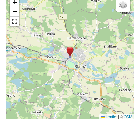
+
−
Leaflet
|
©
OSM