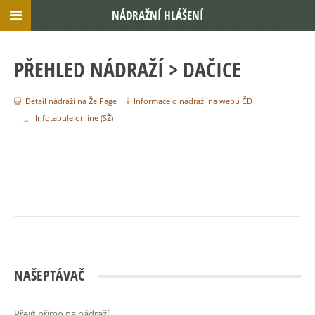
NÁDRAŽNÍ HLÁŠENÍ
PŘEHLED NÁDRAŽÍ
> DAČICE
Detail nádraží na ŽelPage
Informace o nádraží na webu ČD
Infotabule online (SŽ)
NAŠEPTÁVAČ
Přejít přímo na nádraží