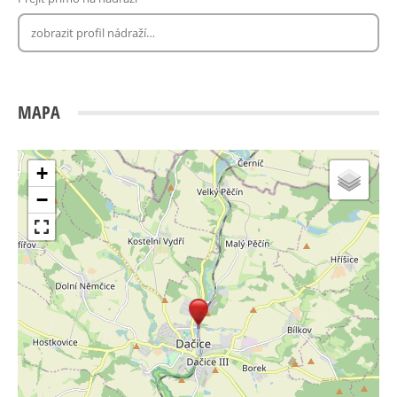
MAPA
+
−