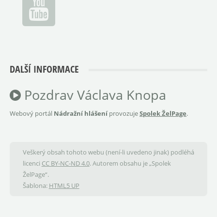
DALŠÍ INFORMACE
Pozdrav Václava Knopa
Webový portál
Nádražní hlášení
provozuje
Spolek ŽelPage
.
Veškerý obsah tohoto webu (není-li uvedeno jinak) podléhá
licenci
CC BY-NC-ND 4.0
. Autorem obsahu je „Spolek
ŽelPage“.
Šablona:
HTML5 UP