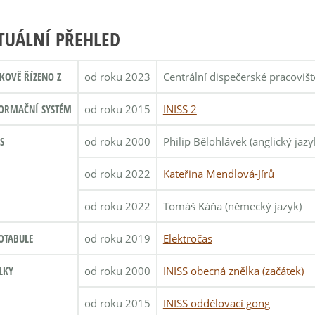
TUÁLNÍ PŘEHLED
KOVĚ ŘÍZENO Z
od roku 2023
Centrální dispečerské pracoviš
ORMAČNÍ SYSTÉM
od roku 2015
INISS 2
S
od roku 2000
Philip Bělohlávek (anglický jazy
od roku 2022
Kateřina Mendlová-Jírů
od roku 2022
Tomáš Káňa (německý jazyk)
OTABULE
od roku 2019
Elektročas
LKY
od roku 2000
INISS obecná znělka (začátek)
od roku 2015
INISS oddělovací gong