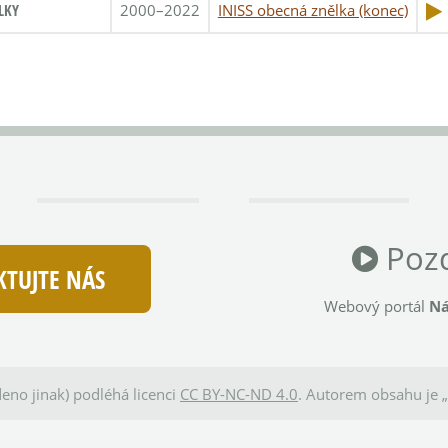
LKY
2000–2022
INISS obecná znělka (konec)
Pozd
TUJTE NÁS
Webový portál
Ná
eno jinak) podléhá licenci
CC BY-NC-ND 4.0
. Autorem obsahu je „