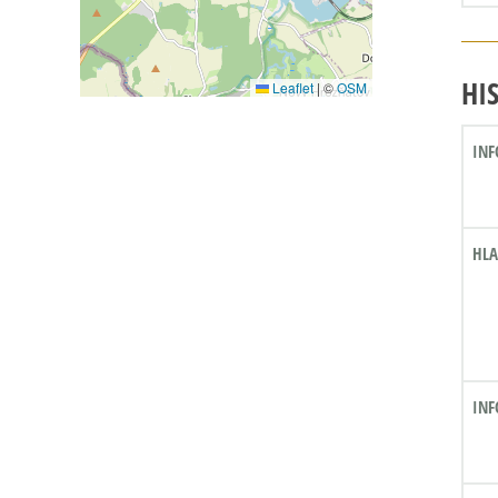
HI
Leaflet
|
©
OSM
INF
HLA
INF