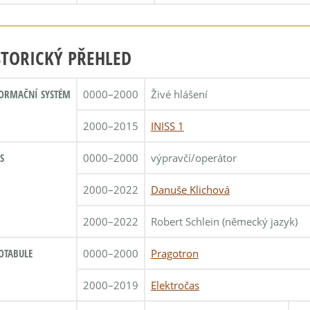
STORICKÝ PŘEHLED
ORMAČNÍ SYSTÉM
0000–2000
Živé hlášení
2000–2015
INISS 1
S
0000–2000
výpravčí/operátor
2000–2022
Danuše Klichová
2000–2022
Robert Schlein (německý jazyk)
OTABULE
0000–2000
Pragotron
2000–2019
Elektročas