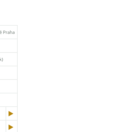
tě Praha
k)