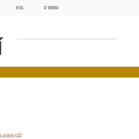
VISL
O WEBU
Í
e online (SŽ)