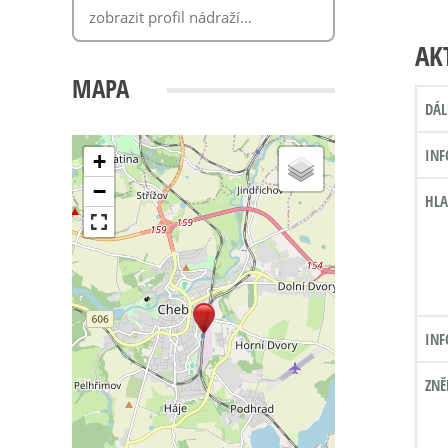
AK
MAPA
DÁL
INF
+
−
HLA
INF
ZNĚ