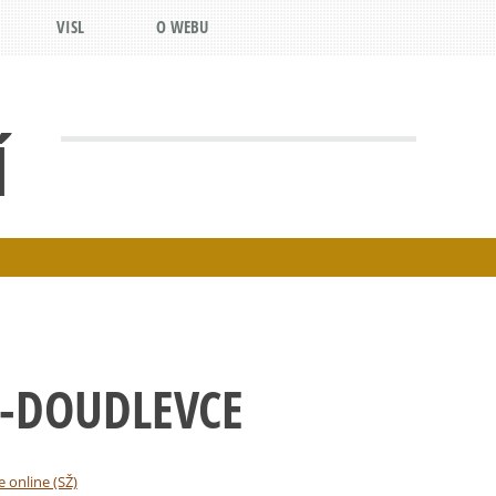
VISL
O WEBU
Í
Ň-DOUDLEVCE
e online (SŽ)