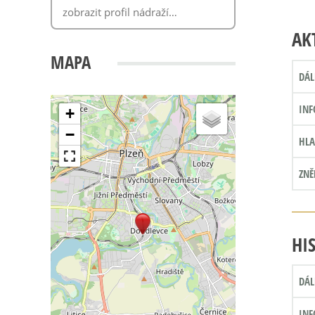
AK
MAPA
DÁL
INF
+
−
HLA
ZNĚ
HI
DÁL
INF