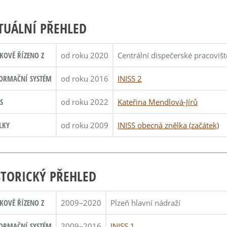
TUÁLNÍ PŘEHLED
KOVĚ ŘÍZENO Z
od roku 2020
Centrální dispečerské pracoviš
ORMAČNÍ SYSTÉM
od roku 2016
INISS 2
S
od roku 2022
Kateřina Mendlová-Jírů
LKY
od roku 2009
INISS obecná znělka (začátek)
STORICKÝ PŘEHLED
KOVĚ ŘÍZENO Z
2009–2020
Plzeň hlavní nádraží
ORMAČNÍ SYSTÉM
2009–2016
INISS 1