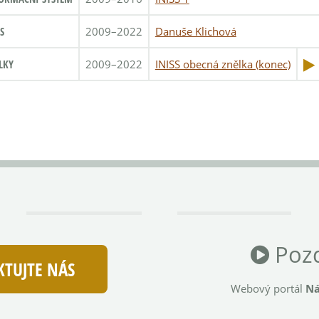
S
2009–2022
Danuše Klichová
LKY
2009–2022
INISS obecná znělka (konec)
Pozd
TUJTE NÁS
Webový portál
Ná