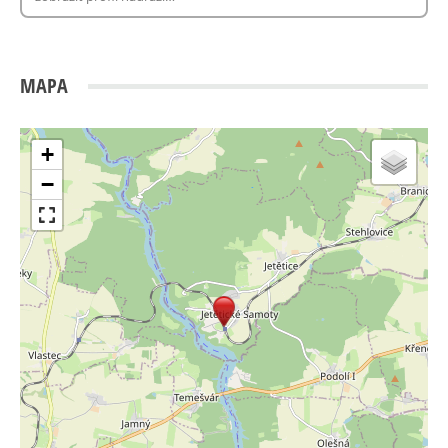
MAPA
+
−