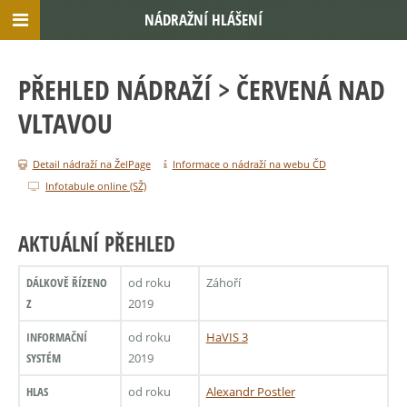
NÁDRAŽNÍ HLÁŠENÍ
PŘEHLED NÁDRAŽÍ
> ČERVENÁ NAD
VLTAVOU
Detail nádraží na ŽelPage
Informace o nádraží na webu ČD
Infotabule online (SŽ)
AKTUÁLNÍ PŘEHLED
DÁLKOVĚ ŘÍZENO
od roku
Záhoří
Z
2019
INFORMAČNÍ
od roku
HaVIS 3
SYSTÉM
2019
HLAS
od roku
Alexandr Postler