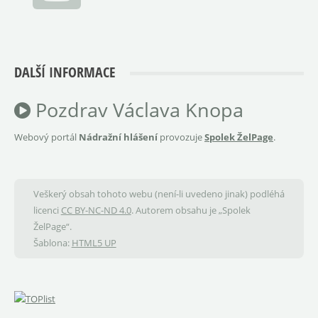
DALŠÍ INFORMACE
Pozdrav Václava Knopa
Webový portál
Nádražní hlášení
provozuje
Spolek ŽelPage
.
Veškerý obsah tohoto webu (není-li uvedeno jinak) podléhá
licenci
CC BY-NC-ND 4.0
. Autorem obsahu je „Spolek
ŽelPage“.
Šablona:
HTML5 UP