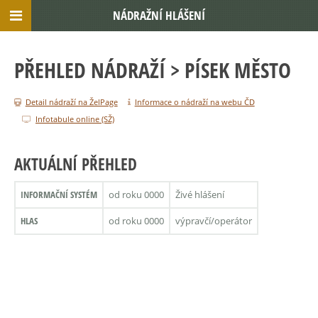
NÁDRAŽNÍ HLÁŠENÍ
PŘEHLED NÁDRAŽÍ
> PÍSEK MĚSTO
Detail nádraží na ŽelPage
Informace o nádraží na webu ČD
Infotabule online (SŽ)
AKTUÁLNÍ PŘEHLED
INFORMAČNÍ SYSTÉM
od roku 0000
Živé hlášení
HLAS
od roku 0000
výpravčí/operátor