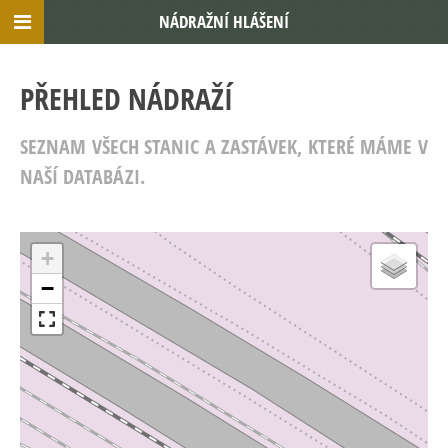
NÁDRAŽNÍ HLÁŠENÍ
PŘEHLED NÁDRAŽÍ
SEZNAM VŠECH STANIC A ZASTÁVEK, KTERÉ MÁME V
NAŠÍ DATABÁZI.
+
−