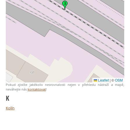
Leaflet
|
©
OSM
Pokud zjistíte jakékoliv nesrovnalosti nejen v přehledu nádraží a mapě,
neváhejte nás
kontaktovat
!
K
Kolín