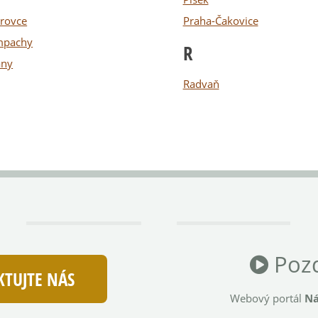
rovce
Praha-Čakovice
mpachy
R
any
Radvaň
Pozd
TUJTE NÁS
Webový portál
Ná