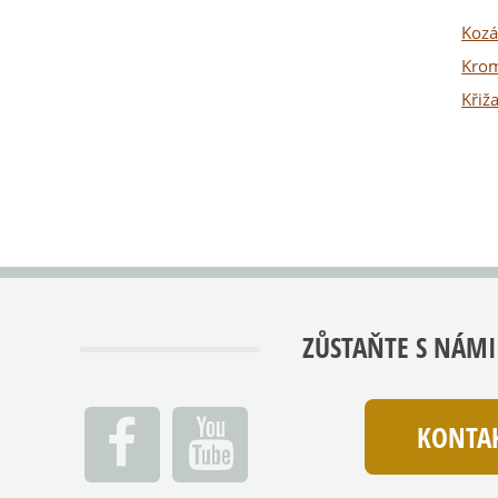
Kozá
Kro
Křiž
ZŮSTAŇTE S NÁMI
KONTAK