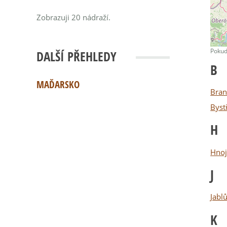
Zobrazuji 20 nádraží.
Pokud
DALŠÍ PŘEHLEDY
B
MAĎARSKO
Bran
Byst
H
Hnoj
J
Jabl
K