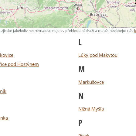
 zjistíte jakékoliv nesrovnalosti nejen v přehledu nádraží a mapě, neváhejte nás
L
kovice
Lúky pod Makytou
řice pod Hostýnem
M
Markušovce
ník
N
Nižná Myšľa
ůnka
P
Písek