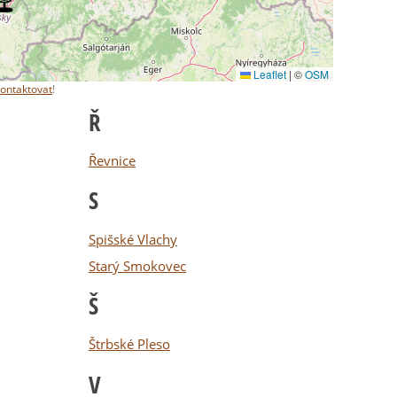
Leaflet
|
©
OSM
kontaktovat
!
Ř
Řevnice
S
Spišské Vlachy
Starý Smokovec
Š
Štrbské Pleso
V