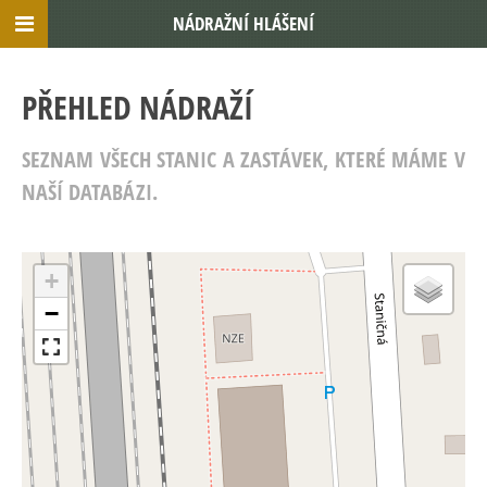
NÁDRAŽNÍ HLÁŠENÍ
PŘEHLED NÁDRAŽÍ
SEZNAM VŠECH STANIC A ZASTÁVEK, KTERÉ MÁME V
NAŠÍ DATABÁZI.
+
−