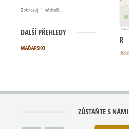
Zobrazuji 1 nádraží.
Pokud
DALŠÍ PŘEHLEDY
R
MAĎARSKO
Rožn
ZŮSTAŇTE S NÁMI