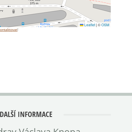
Leaflet
|
©
OSM
kontaktovat
!
DALŠÍ INFORMACE
rav Václava Knopa