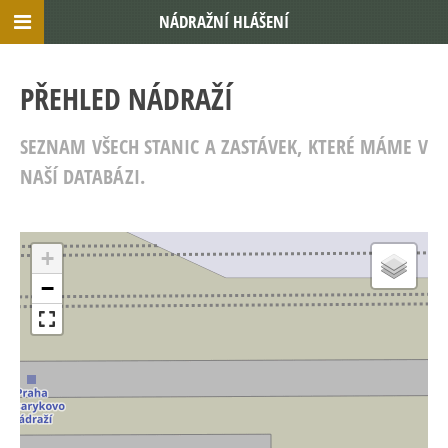
NÁDRAŽNÍ HLÁŠENÍ
PŘEHLED NÁDRAŽÍ
SEZNAM VŠECH STANIC A ZASTÁVEK, KTERÉ MÁME V
NAŠÍ DATABÁZI.
+
−