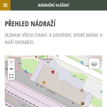
NÁDRAŽNÍ HLÁŠENÍ
PŘEHLED NÁDRAŽÍ
SEZNAM VŠECH STANIC A ZASTÁVEK, KTERÉ MÁME V
NAŠÍ DATABÁZI.
+
−