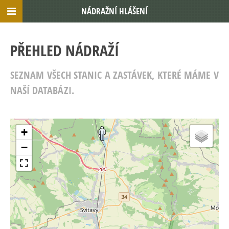
NÁDRAŽNÍ HLÁŠENÍ
PŘEHLED NÁDRAŽÍ
SEZNAM VŠECH STANIC A ZASTÁVEK, KTERÉ MÁME V
NAŠÍ DATABÁZI.
+
−