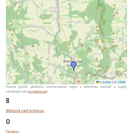
Leaflet
|
©
OSM
Pokud zjistíte jakékoliv nesrovnalosti nejen v přehledu nádraží a mapě,
neváhejte nás
kontaktovat
!
B
Březová nad Svitavou
O
Opatov