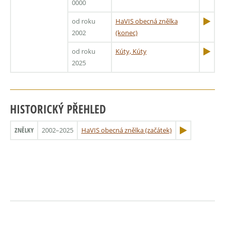
0000
od roku
HaVIS obecná znělka
2002
(konec)
od roku
Kúty, Kúty
2025
HISTORICKÝ PŘEHLED
ZNĚLKY
2002–2025
HaVIS obecná znělka (začátek)