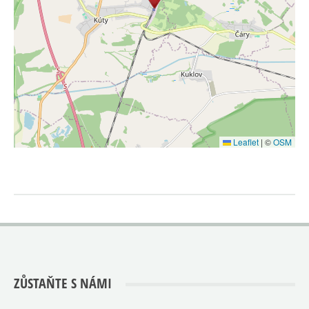
Leaflet
|
©
OSM
ZŮSTAŇTE S NÁMI