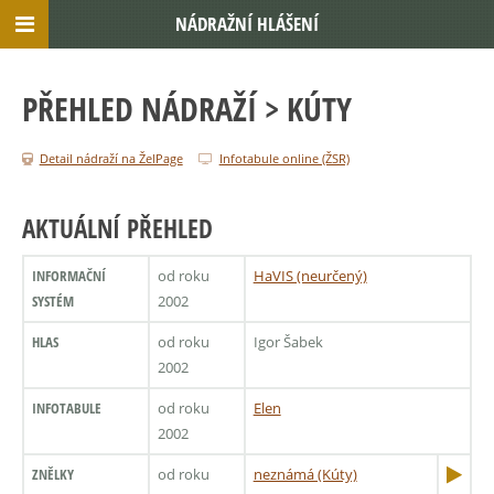
NÁDRAŽNÍ HLÁŠENÍ
PŘEHLED NÁDRAŽÍ
> KÚTY
Detail nádraží na ŽelPage
Infotabule online (ŽSR)
AKTUÁLNÍ PŘEHLED
INFORMAČNÍ
od roku
HaVIS (neurčený)
SYSTÉM
2002
HLAS
od roku
Igor Šabek
2002
INFOTABULE
od roku
Elen
2002
ZNĚLKY
od roku
neznámá (Kúty)