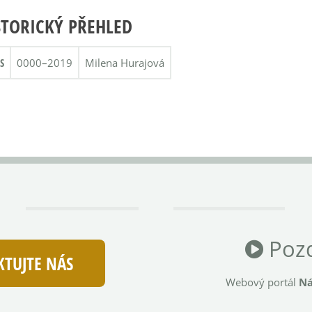
STORICKÝ PŘEHLED
S
0000–2019
Milena Hurajová
Pozd
TUJTE NÁS
Webový portál
Ná