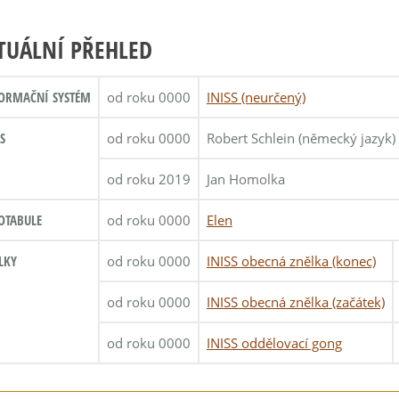
TUÁLNÍ PŘEHLED
ORMAČNÍ SYSTÉM
od roku 0000
INISS (neurčený)
S
od roku 0000
Robert Schlein (německý jazyk)
od roku 2019
Jan Homolka
OTABULE
od roku 0000
Elen
LKY
od roku 0000
INISS obecná znělka (konec)
od roku 0000
INISS obecná znělka (začátek)
od roku 0000
INISS oddělovací gong