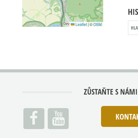
HI
Leaflet
|
©
OSM
HLA
ZŮSTAŇTE S NÁMI
KONTAK