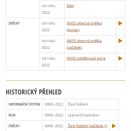
od roku
Elen
2022
ZNĚLKY
od roku
INISS obecná znělka
2022
(konec)
od roku
INISS obecná znělka
2022
(začátek)
od roku
INISS oddělovací gong
2022
HISTORICKÝ PŘEHLED
INFORMAČNÍ SYSTÉM
0000–2022
Živé hlášení
HLAS
0000–2022
výpravčí/operátor
ZNĚLKY
0000–2022
Živé hlášení (začátek 1)