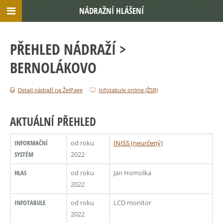
NÁDRAŽNÍ HLÁŠENÍ
PŘEHLED NÁDRAŽÍ
>
BERNOLÁKOVO
Detail nádraží na ŽelPage
Infotabule online (ŽSR)
AKTUÁLNÍ PŘEHLED
INFORMAČNÍ
od roku
INISS (neurčený)
SYSTÉM
2022
HLAS
od roku
Jan Homolka
2022
INFOTABULE
od roku
LCD monitor
2022