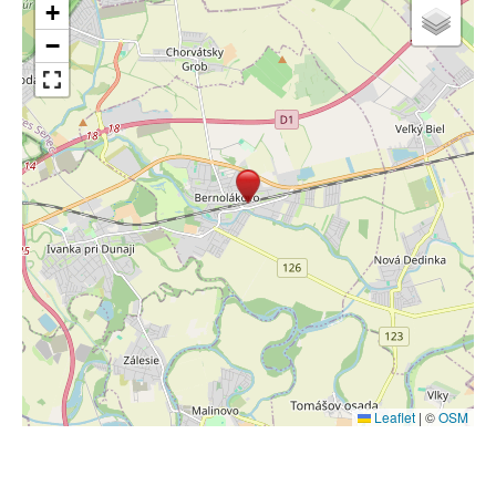
+
−
Leaflet
|
©
OSM