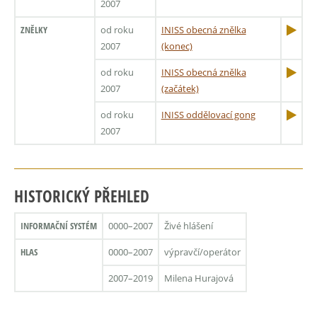
2007
ZNĚLKY
od roku
INISS obecná znělka
2007
(konec)
od roku
INISS obecná znělka
2007
(začátek)
od roku
INISS oddělovací gong
2007
HISTORICKÝ PŘEHLED
INFORMAČNÍ SYSTÉM
0000–2007
Živé hlášení
HLAS
0000–2007
výpravčí/operátor
2007–2019
Milena Hurajová