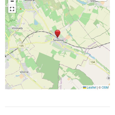
−
Leaflet
|
©
OSM