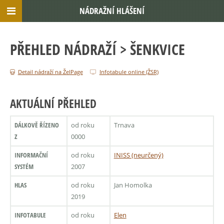
NÁDRAŽNÍ HLÁŠENÍ
PŘEHLED NÁDRAŽÍ
> ŠENKVICE
Detail nádraží na ŽelPage
Infotabule online (ŽSR)
AKTUÁLNÍ PŘEHLED
DÁLKOVĚ ŘÍZENO
od roku
Trnava
Z
0000
INFORMAČNÍ
od roku
INISS (neurčený)
SYSTÉM
2007
HLAS
od roku
Jan Homolka
2019
INFOTABULE
od roku
Elen