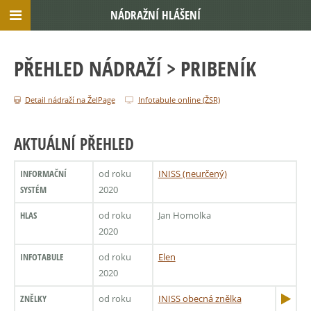
NÁDRAŽNÍ HLÁŠENÍ
PŘEHLED NÁDRAŽÍ
> PRIBENÍK
Detail nádraží na ŽelPage
Infotabule online (ŽSR)
AKTUÁLNÍ PŘEHLED
INFORMAČNÍ
od roku
INISS (neurčený)
SYSTÉM
2020
HLAS
od roku
Jan Homolka
2020
INFOTABULE
od roku
Elen
2020
ZNĚLKY
od roku
INISS obecná znělka