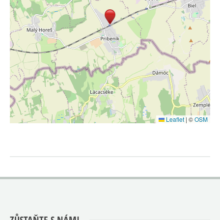
Leaflet
|
©
OSM
ZŮSTAŇTE S NÁMI