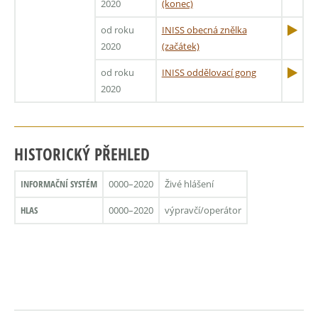
2020
(konec)
od roku
INISS obecná znělka
2020
(začátek)
od roku
INISS oddělovací gong
2020
HISTORICKÝ PŘEHLED
INFORMAČNÍ SYSTÉM
0000–2020
Živé hlášení
HLAS
0000–2020
výpravčí/operátor