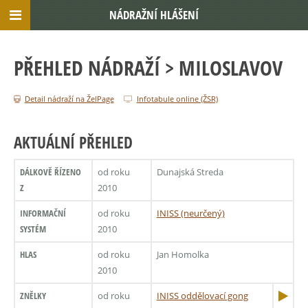
NÁDRAŽNÍ HLÁŠENÍ
PŘEHLED NÁDRAŽÍ
> MILOSLAVOV
Detail nádraží na ŽelPage
Infotabule online (ŽSR)
AKTUÁLNÍ PŘEHLED
DÁLKOVĚ ŘÍZENO
od roku
Dunajská Streda
Z
2010
INFORMAČNÍ
od roku
INISS (neurčený)
SYSTÉM
2010
HLAS
od roku
Jan Homolka
2010
ZNĚLKY
od roku
INISS oddělovací gong