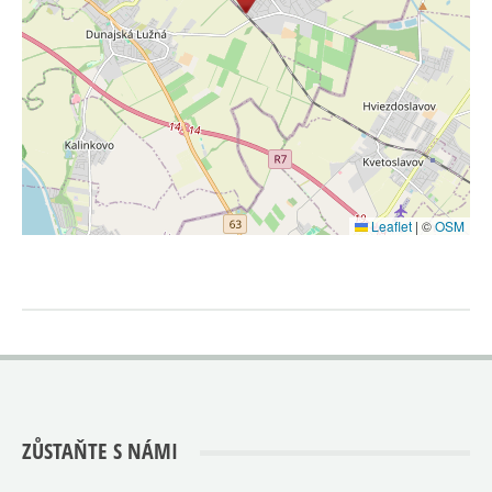
Leaflet
|
©
OSM
ZŮSTAŇTE S NÁMI