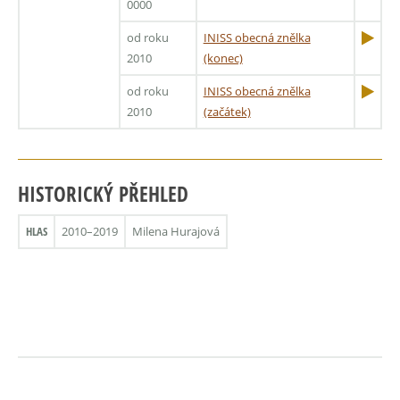
0000
od roku
INISS obecná znělka
2010
(konec)
od roku
INISS obecná znělka
2010
(začátek)
HISTORICKÝ PŘEHLED
HLAS
2010–2019
Milena Hurajová