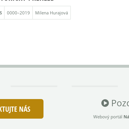
S
0000–2019
Milena Hurajová
Pozd
TUJTE NÁS
Webový portál
Ná