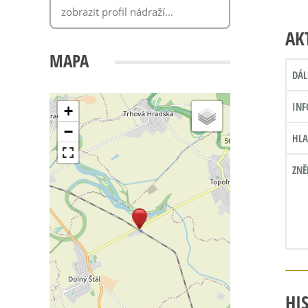
AK
MAPA
DÁL
INF
+
−
HLA
ZNĚ
HI