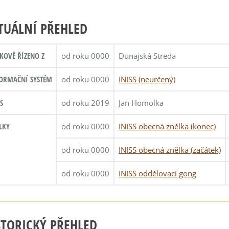
TUÁLNÍ PŘEHLED
KOVĚ ŘÍZENO Z
od roku 0000
Dunajská Streda
ORMAČNÍ SYSTÉM
od roku 0000
INISS (neurčený)
S
od roku 2019
Jan Homolka
LKY
od roku 0000
INISS obecná znělka (konec)
od roku 0000
INISS obecná znělka (začátek)
od roku 0000
INISS oddělovací gong
STORICKÝ PŘEHLED