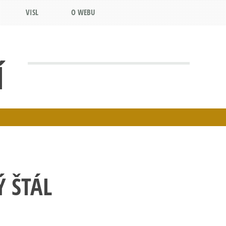
VISL
O WEBU
Í
 ŠTÁL