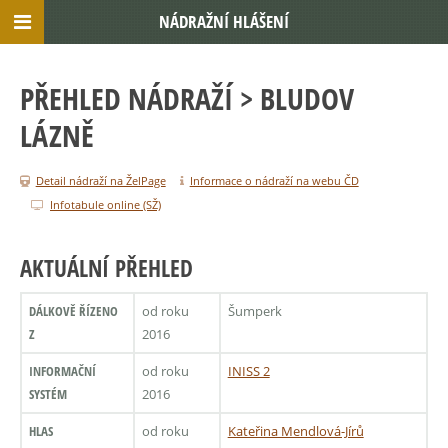
NÁDRAŽNÍ HLÁŠENÍ
PŘEHLED NÁDRAŽÍ
> BLUDOV
LÁZNĚ
Detail nádraží na ŽelPage
Informace o nádraží na webu ČD
Infotabule online (SŽ)
AKTUÁLNÍ PŘEHLED
DÁLKOVĚ ŘÍZENO
od roku
Šumperk
Z
2016
INFORMAČNÍ
od roku
INISS 2
SYSTÉM
2016
HLAS
od roku
Kateřina Mendlová-Jírů