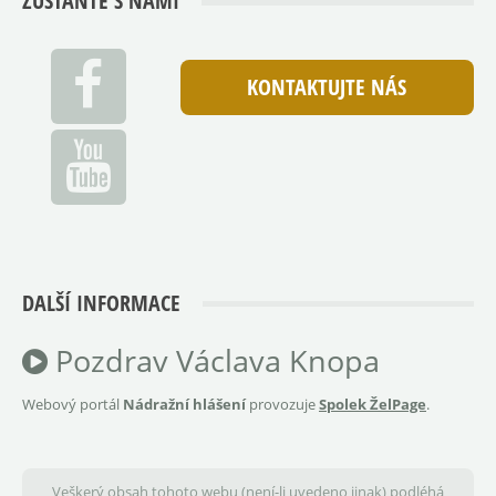
ZŮSTAŇTE S NÁMI
KONTAKTUJTE NÁS
DALŠÍ INFORMACE
Pozdrav Václava Knopa
Webový portál
Nádražní hlášení
provozuje
Spolek ŽelPage
.
Veškerý obsah tohoto webu (není-li uvedeno jinak) podléhá