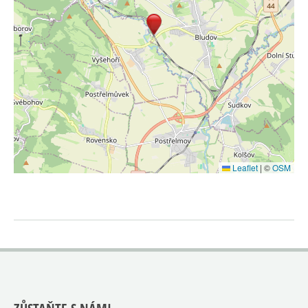
Leaflet
|
©
OSM