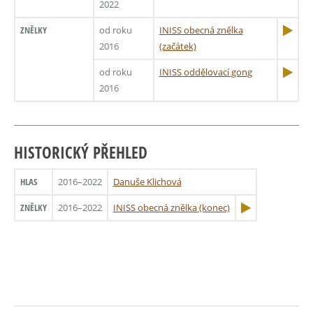
2022
ZNĚLKY
od roku
INISS obecná znělka
2016
(začátek)
od roku
INISS oddělovací gong
2016
HISTORICKÝ PŘEHLED
HLAS
2016–2022
Danuše Klichová
ZNĚLKY
2016–2022
INISS obecná znělka (konec)