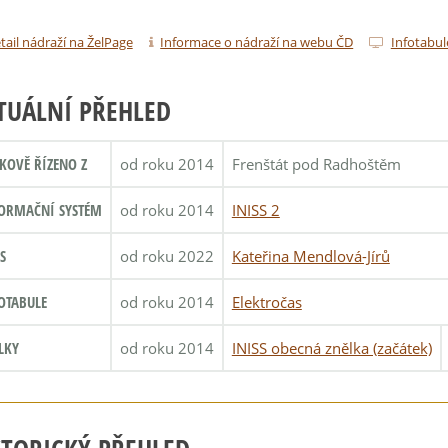
tail nádraží na ŽelPage
Informace o nádraží na webu ČD
Infotabul
TUÁLNÍ PŘEHLED
KOVĚ ŘÍZENO Z
od roku 2014
Frenštát pod Radhoštěm
ORMAČNÍ SYSTÉM
od roku 2014
INISS 2
S
od roku 2022
Kateřina Mendlová-Jírů
OTABULE
od roku 2014
Elektročas
LKY
od roku 2014
INISS obecná znělka (začátek)