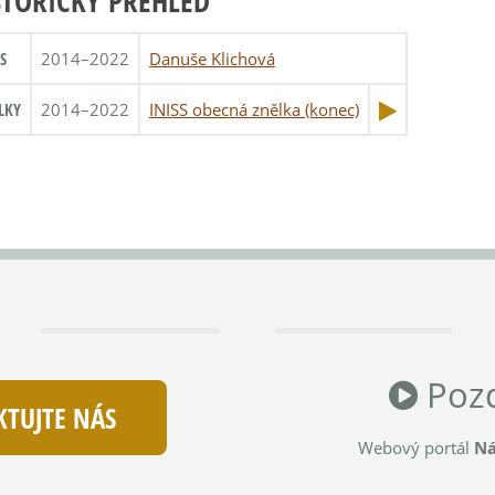
STORICKÝ PŘEHLED
S
2014–2022
Danuše Klichová
LKY
2014–2022
INISS obecná znělka (konec)
Pozd
TUJTE NÁS
Webový portál
Ná