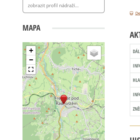
De
MAPA
AK
+
DÁL
−
INF
HLA
INF
ZNĚ