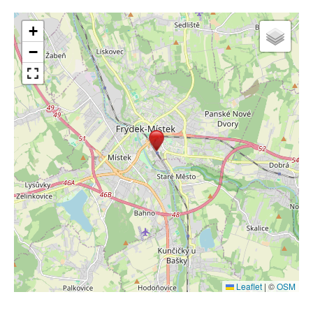
+
−
Leaflet
|
©
OSM