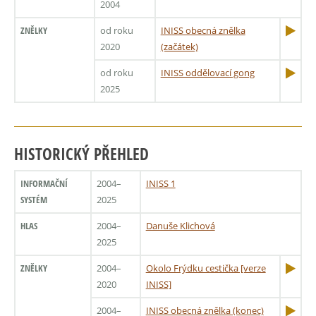
2004
ZNĚLKY
od roku
INISS obecná znělka
2020
(začátek)
od roku
INISS oddělovací gong
2025
HISTORICKÝ PŘEHLED
INFORMAČNÍ
2004–
INISS 1
SYSTÉM
2025
HLAS
2004–
Danuše Klichová
2025
ZNĚLKY
2004–
Okolo Frýdku cestička [verze
2020
INISS]
2004–
INISS obecná znělka (konec)