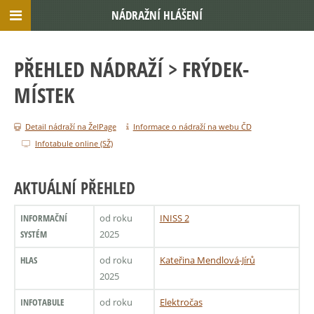
NÁDRAŽNÍ HLÁŠENÍ
PŘEHLED NÁDRAŽÍ
> FRÝDEK-
MÍSTEK
Detail nádraží na ŽelPage
Informace o nádraží na webu ČD
Infotabule online (SŽ)
AKTUÁLNÍ PŘEHLED
INFORMAČNÍ
od roku
INISS 2
SYSTÉM
2025
HLAS
od roku
Kateřina Mendlová-Jírů
2025
INFOTABULE
od roku
Elektročas