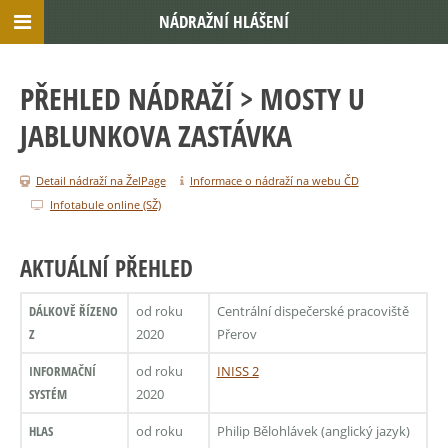
NÁDRAŽNÍ HLÁŠENÍ
PŘEHLED NÁDRAŽÍ
> MOSTY U
JABLUNKOVA ZASTÁVKA
Detail nádraží na ŽelPage
Informace o nádraží na webu ČD
Infotabule online (SŽ)
AKTUÁLNÍ PŘEHLED
DÁLKOVĚ ŘÍZENO
od roku
Centrální dispečerské pracoviště
Z
2020
Přerov
INFORMAČNÍ
od roku
INISS 2
SYSTÉM
2020
HLAS
od roku
Philip Bělohlávek (anglický jazyk)