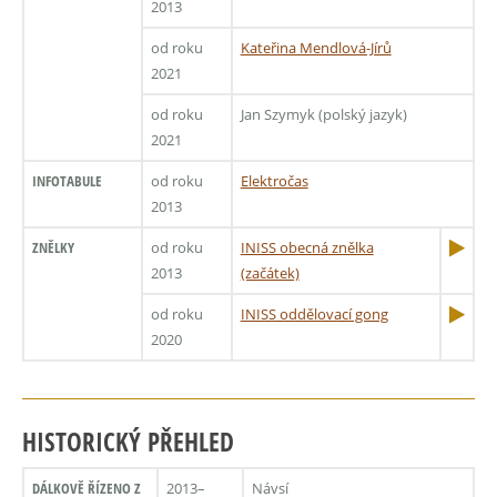
2013
od roku
Kateřina Mendlová-Jírů
2021
od roku
Jan Szymyk (polský jazyk)
2021
INFOTABULE
od roku
Elektročas
2013
ZNĚLKY
od roku
INISS obecná znělka
2013
(začátek)
od roku
INISS oddělovací gong
2020
HISTORICKÝ PŘEHLED
DÁLKOVĚ ŘÍZENO Z
2013–
Návsí