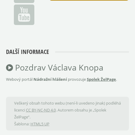
DALŠÍ INFORMACE
Pozdrav Václava Knopa
Webový portál
Nádražní hlášení
provozuje
Spolek ŽelPage
.
Veškerý obsah tohoto webu (není-li uvedeno jinak) podléhá
licenci
CC BY-NC-ND 4.0
. Autorem obsahu je „Spolek
ŽelPage“.
Šablona:
HTML5 UP