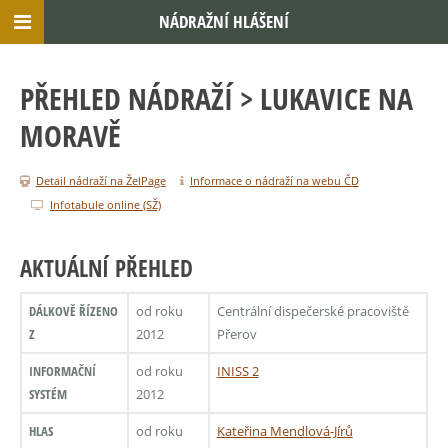
NÁDRAŽNÍ HLÁŠENÍ
PŘEHLED NÁDRAŽÍ
> LUKAVICE NA
MORAVĚ
Detail nádraží na ŽelPage
Informace o nádraží na webu ČD
Infotabule online (SŽ)
AKTUÁLNÍ PŘEHLED
DÁLKOVĚ ŘÍZENO
od roku
Centrální dispečerské pracoviště
Z
2012
Přerov
INFORMAČNÍ
od roku
INISS 2
SYSTÉM
2012
HLAS
od roku
Kateřina Mendlová-Jírů