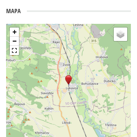
MAPA
+
−