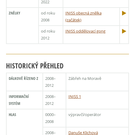
2022
ZNĚLKY
od roku
INISS obecná znělka
2008
(začátek)
od roku
INISS oddělovací gong
2012
HISTORICKÝ PŘEHLED
DÁLKOVĚ ŘÍZENO Z
2008–
Zábřeh na Moravě
2012
INFORMAČNÍ
2008–
INISS 1
SYSTÉM
2012
HLAS
0000–
výpravčí/operátor
2008
2008–
Danuše Klichová