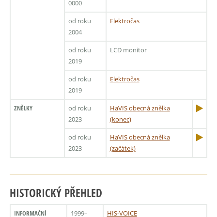
0000
od roku
Elektročas
2004
od roku
LCD monitor
2019
od roku
Elektročas
2019
ZNĚLKY
od roku
HaVIS obecná znělka
2023
(konec)
od roku
HaVIS obecná znělka
2023
(začátek)
HISTORICKÝ PŘEHLED
INFORMAČNÍ
1999–
HIS-VOICE