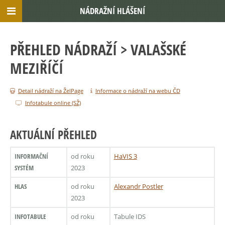
NÁDRAŽNÍ HLÁŠENÍ
PŘEHLED NÁDRAŽÍ
> VALAŠSKÉ
MEZIŘÍČÍ
Detail nádraží na ŽelPage
Informace o nádraží na webu ČD
Infotabule online (SŽ)
AKTUÁLNÍ PŘEHLED
INFORMAČNÍ
od roku
HaVIS 3
SYSTÉM
2023
HLAS
od roku
Alexandr Postler
2023
INFOTABULE
od roku
Tabule IDS