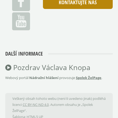
KONTAKTUJTE NÁS
DALŠÍ INFORMACE
Pozdrav Václava Knopa
Webový portál
Nádražní hlášení
provozuje
Spolek ŽelPage
.
Veškerý obsah tohoto webu (není-li uvedeno jinak) podléhá
licenci
CC BY-NC-ND 4.0
. Autorem obsahu je „Spolek
ŽelPage“.
Šablona:
HTML5 UP