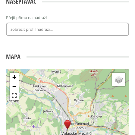
NAŠEPTÁVAČ
Přejít přímo na nádraží
MAPA
+
−