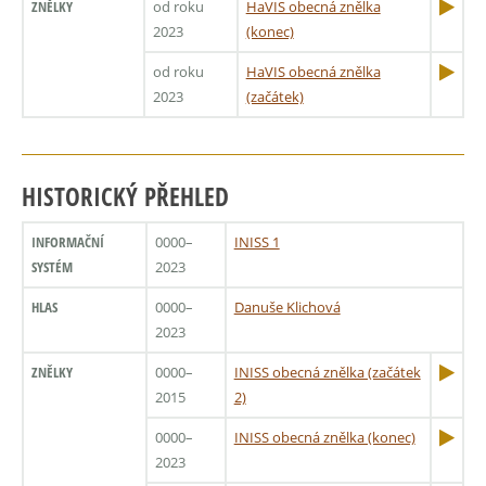
ZNĚLKY
od roku
HaVIS obecná znělka
2023
(konec)
od roku
HaVIS obecná znělka
2023
(začátek)
HISTORICKÝ PŘEHLED
INFORMAČNÍ
0000–
INISS 1
SYSTÉM
2023
HLAS
0000–
Danuše Klichová
2023
ZNĚLKY
0000–
INISS obecná znělka (začátek
2015
2)
0000–
INISS obecná znělka (konec)
2023