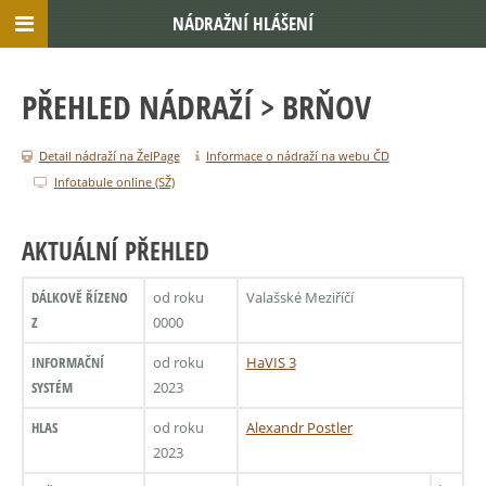
NÁDRAŽNÍ HLÁŠENÍ
PŘEHLED NÁDRAŽÍ
> BRŇOV
Detail nádraží na ŽelPage
Informace o nádraží na webu ČD
Infotabule online (SŽ)
AKTUÁLNÍ PŘEHLED
DÁLKOVĚ ŘÍZENO
od roku
Valašské Meziříčí
Z
0000
INFORMAČNÍ
od roku
HaVIS 3
SYSTÉM
2023
HLAS
od roku
Alexandr Postler
2023