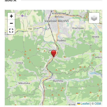
+
−
Leaflet
|
©
OSM