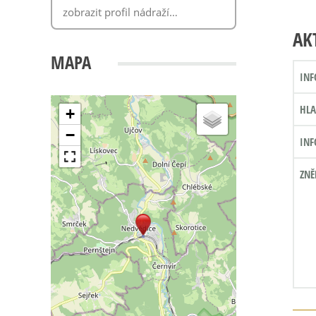
AK
MAPA
INF
HLA
+
−
INF
ZNĚ