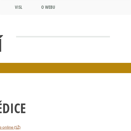
VISL
O WEBU
Í
ĚDICE
e online (SŽ)