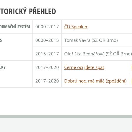
STORICKÝ PŘEHLED
ORMAČNÍ SYSTÉM
0000–2017
ČD Speaker
S
0000–2015
Tomáš Vávra (SŽ OŘ Brno)
2015–2017
Oldřiška Bednářová (SŽ OŘ Brno)
LKY
2017–2020
Černé oči jděte spát
2017–2020
Dobrú noc, má milá (zpoždění)