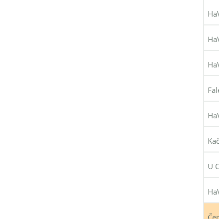
HaV
HaV
HaV
Fal
HaV
Kač
U C
HaV
Čer