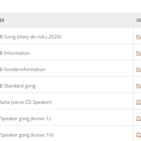
EV
IN
 Gong (starý do roku 2020)
FI
B Information
FI
B Sonderinformation
FI
B Standard gong
FI
bela [verze ČD Speaker]
Č
Speaker gong (konec 1)
Č
Speaker gong (konec 10)
Č