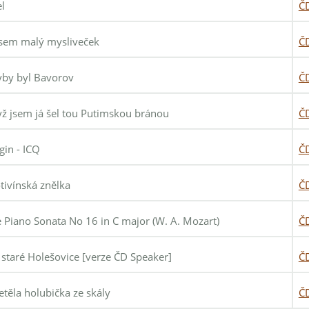
el
Č
jsem malý mysliveček
Č
by byl Bavorov
Č
ž jsem já šel tou Putimskou bránou
Č
gin - ICQ
Č
tivínská znělka
Č
 Piano Sonata No 16 in C major (W. A. Mozart)
Č
 staré Holešovice [verze ČD Speaker]
Č
etěla holubička ze skály
Č