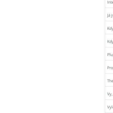
Int
Já 
Kdy
Kdy
Plu
Pro
The
Vy,
Vyl