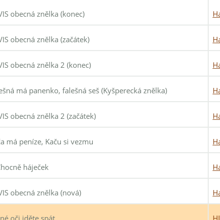
IS obecná znělka (konec)
Ha
IS obecná znělka (začátek)
Ha
IS obecná znělka 2 (konec)
Ha
ešná má panenko, falešná seš (Kyšperecká znělka)
Ha
IS obecná znělka 2 (začátek)
Ha
a má peníze, Kaču si vezmu
Ha
hocně háječek
Ha
IS obecná znělka (nová)
Ha
né oči jděte spát
H