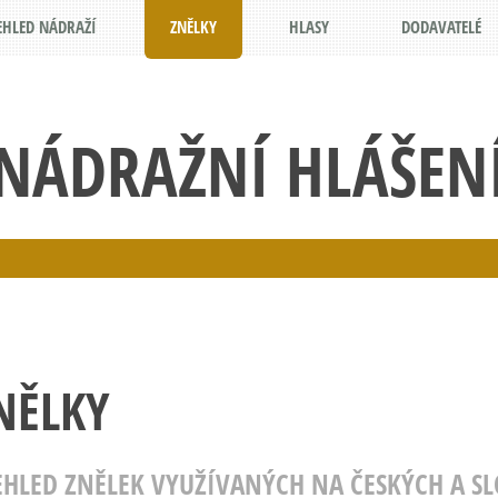
EHLED NÁDRAŽÍ
ZNĚLKY
HLASY
DODAVATELÉ
NÁDRAŽNÍ HLÁŠEN
NĚLKY
EHLED ZNĚLEK VYUŽÍVANÝCH NA ČESKÝCH A S