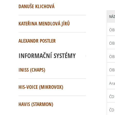
DANUŠE KLICHOVÁ
NÁZ
KATEŘINA MENDLOVÁ JÍRŮ
ÖBB
ALEXANDR POSTLER
ÖB
INFORMAČNÍ SYSTÉMY
ÖB
INISS (CHAPS)
ÖB
Ara
HIS-VOICE (MIKROVOX)
ČD 
HAVIS (STARMON)
ČD 