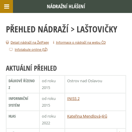
NÁDRAŽNÍ HLÁŠENÍ
PŘEHLED NÁDRAŽÍ
> LAŠTOVIČKY
Detail nádraží na ŽelPage
Informace o nádraží na webu ČD
Infotabule online (SŽ)
AKTUÁLNÍ PŘEHLED
DÁLKOVĚ ŘÍZENO
od roku
Ostrov nad Oslavou
Z
2015
INFORMAČNÍ
od roku
INISS 2
SYSTÉM
2015
HLAS
od roku
Kateřina Mendlová-Jírů
2022