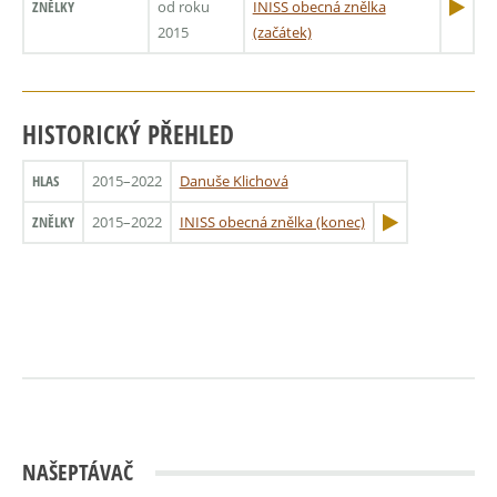
ZNĚLKY
od roku
INISS obecná znělka
2015
(začátek)
HISTORICKÝ PŘEHLED
HLAS
2015–2022
Danuše Klichová
ZNĚLKY
2015–2022
INISS obecná znělka (konec)
NAŠEPTÁVAČ