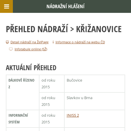
NÁDRAŽNÍ HLÁŠENÍ
PŘEHLED NÁDRAŽÍ
> KŘIŽANOVICE
Detail nádraží na ŽelPage
Informace o nádraží na webu ČD
Infotabule online (SŽ)
AKTUÁLNÍ PŘEHLED
DÁLKOVĚ ŘÍZENO
od roku
Bučovice
Z
2015
od roku
Slavkov u Brna
2015
INFORMAČNÍ
od roku
INISS 2
SYSTÉM
2015