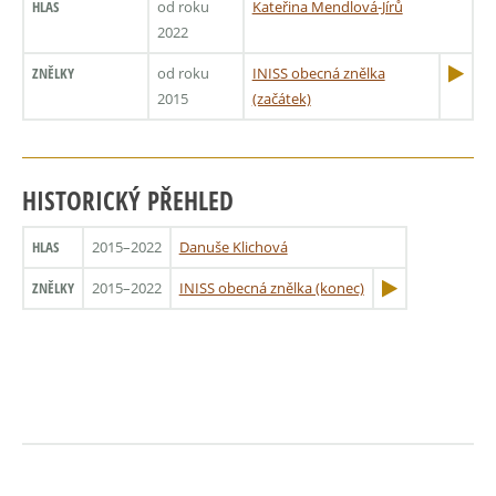
HLAS
od roku
Kateřina Mendlová-Jírů
2022
ZNĚLKY
od roku
INISS obecná znělka
2015
(začátek)
HISTORICKÝ PŘEHLED
HLAS
2015–2022
Danuše Klichová
ZNĚLKY
2015–2022
INISS obecná znělka (konec)