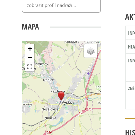
AK
MAPA
INF
HLA
+
−
INF
ZNĚ
HI