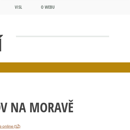
VISL
O WEBU
Í
OV NA MORAVĚ
e online (SŽ)