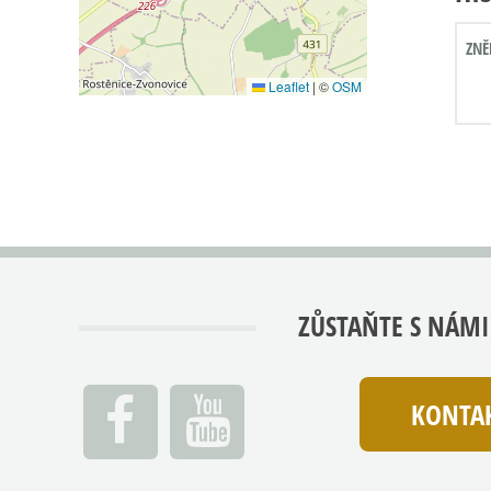
ZNĚ
Leaflet
|
©
OSM
ZŮSTAŇTE S NÁMI
KONTAK