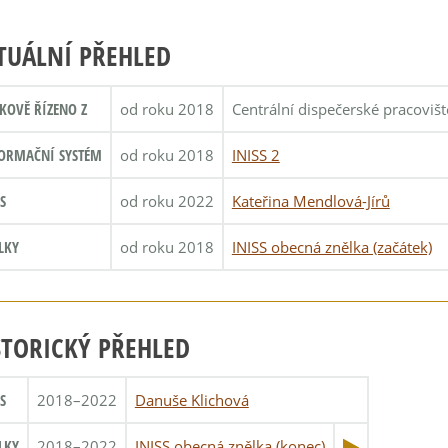
TUÁLNÍ PŘEHLED
KOVĚ ŘÍZENO Z
od roku 2018
Centrální dispečerské pracoviš
ORMAČNÍ SYSTÉM
od roku 2018
INISS 2
S
od roku 2022
Kateřina Mendlová-Jírů
LKY
od roku 2018
INISS obecná znělka (začátek)
STORICKÝ PŘEHLED
S
2018–2022
Danuše Klichová
LKY
2018–2022
INISS obecná znělka (konec)