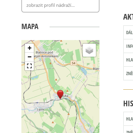
AK
MAPA
DÁL
INF
+
−
HLA
ZNĚ
HI
HLA
ZNĚ