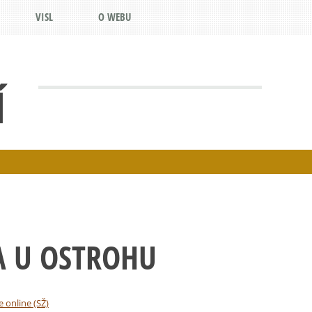
VISL
O WEBU
Í
A U OSTROHU
e online (SŽ)