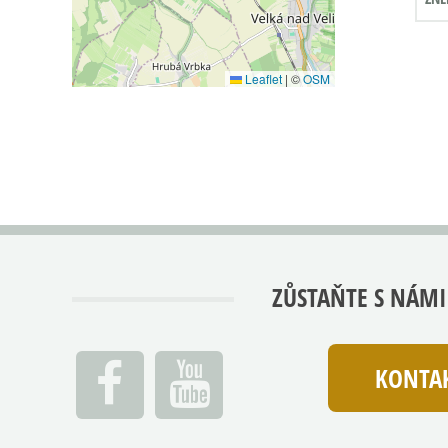
Leaflet
|
©
OSM
ZŮSTAŇTE S NÁMI
KONTAK