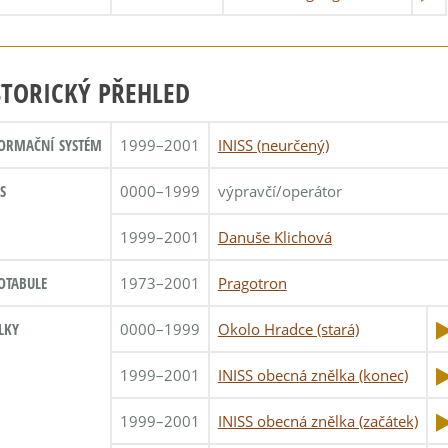
STORICKÝ PŘEHLED
ORMAČNÍ SYSTÉM
1999–2001
INISS (neurčený)
S
0000–1999
výpravčí/operátor
1999–2001
Danuše Klichová
OTABULE
1973–2001
Pragotron
LKY
0000–1999
Okolo Hradce (stará)
1999–2001
INISS obecná znělka (konec)
1999–2001
INISS obecná znělka (začátek)