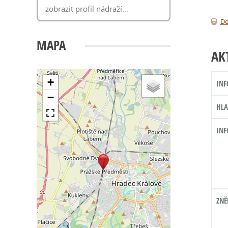
De
MAPA
AK
+
INF
−
HLA
INF
ZNĚ