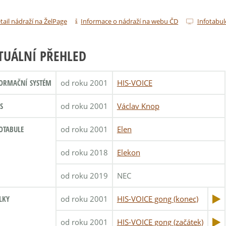
tail nádraží na ŽelPage
Informace o nádraží na webu ČD
Infotabul
TUÁLNÍ PŘEHLED
ORMAČNÍ SYSTÉM
od roku 2001
HIS-VOICE
S
od roku 2001
Václav Knop
OTABULE
od roku 2001
Elen
od roku 2018
Elekon
od roku 2019
NEC
LKY
od roku 2001
HIS-VOICE gong (konec)
od roku 2001
HIS-VOICE gong (začátek)