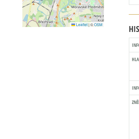
Leaflet
|
©
OSM
HI
INF
HLA
INF
ZNĚ