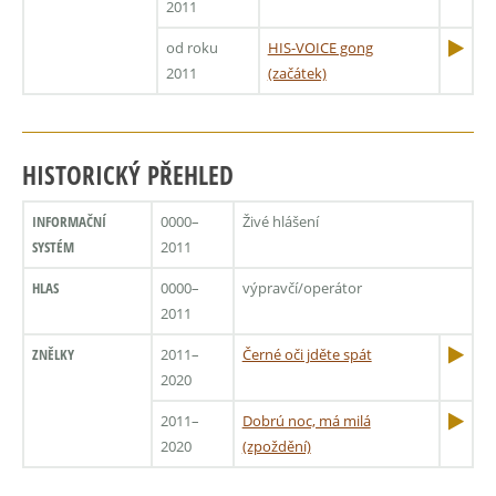
2011
od roku
HIS-VOICE gong
2011
(začátek)
HISTORICKÝ PŘEHLED
INFORMAČNÍ
0000–
Živé hlášení
SYSTÉM
2011
HLAS
0000–
výpravčí/operátor
2011
ZNĚLKY
2011–
Černé oči jděte spát
2020
2011–
Dobrú noc, má milá
2020
(zpoždění)