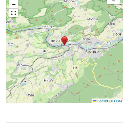
−
Leaflet
|
©
OSM