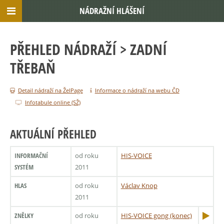
NÁDRAŽNÍ HLÁŠENÍ
PŘEHLED NÁDRAŽÍ
> ZADNÍ
TŘEBAŇ
Detail nádraží na ŽelPage
Informace o nádraží na webu ČD
Infotabule online (SŽ)
AKTUÁLNÍ PŘEHLED
INFORMAČNÍ
od roku
HIS-VOICE
SYSTÉM
2011
HLAS
od roku
Václav Knop
2011
ZNĚLKY
od roku
HIS-VOICE gong (konec)