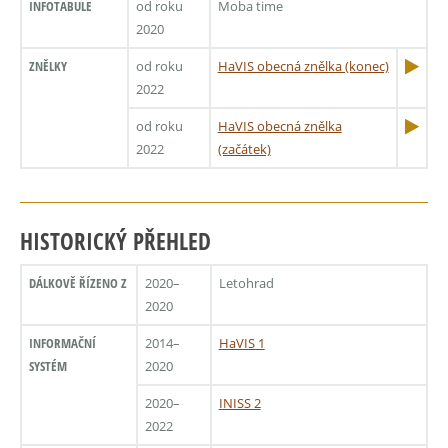
INFOTABULE
od roku
Moba time
2020
ZNĚLKY
od roku
HaVIS obecná znělka (konec)
2022
od roku
HaVIS obecná znělka
2022
(začátek)
HISTORICKÝ PŘEHLED
DÁLKOVĚ ŘÍZENO Z
2020–
Letohrad
2020
INFORMAČNÍ
2014–
HaVIS 1
SYSTÉM
2020
2020–
INISS 2
2022