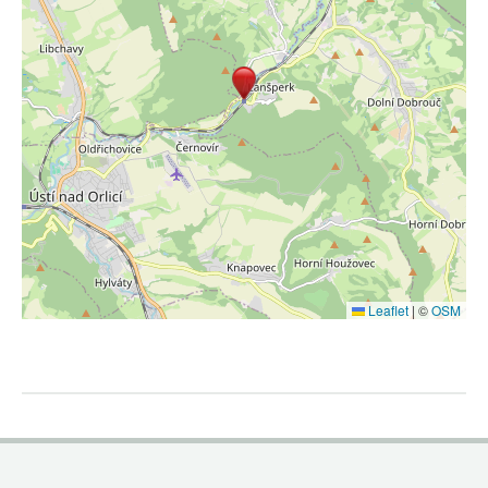
Leaflet
|
©
OSM