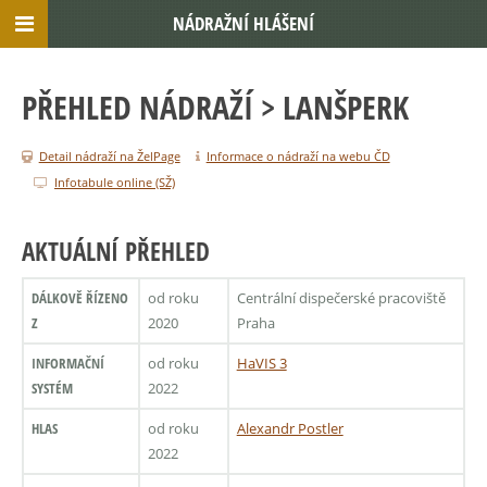
NÁDRAŽNÍ HLÁŠENÍ
PŘEHLED NÁDRAŽÍ
> LANŠPERK
Detail nádraží na ŽelPage
Informace o nádraží na webu ČD
Infotabule online (SŽ)
AKTUÁLNÍ PŘEHLED
DÁLKOVĚ ŘÍZENO
od roku
Centrální dispečerské pracoviště
Z
2020
Praha
INFORMAČNÍ
od roku
HaVIS 3
SYSTÉM
2022
HLAS
od roku
Alexandr Postler
2022