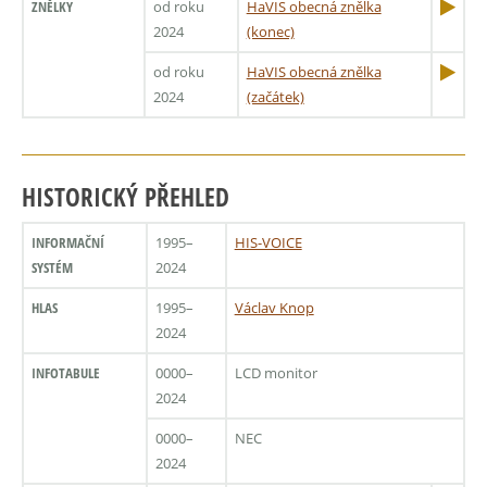
ZNĚLKY
od roku
HaVIS obecná znělka
2024
(konec)
od roku
HaVIS obecná znělka
2024
(začátek)
HISTORICKÝ PŘEHLED
INFORMAČNÍ
1995–
HIS-VOICE
SYSTÉM
2024
HLAS
1995–
Václav Knop
2024
INFOTABULE
0000–
LCD monitor
2024
0000–
NEC
2024