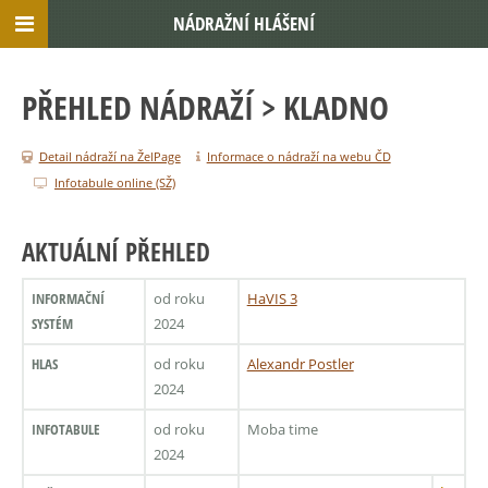
NÁDRAŽNÍ HLÁŠENÍ
PŘEHLED NÁDRAŽÍ
> KLADNO
Detail nádraží na ŽelPage
Informace o nádraží na webu ČD
Infotabule online (SŽ)
AKTUÁLNÍ PŘEHLED
INFORMAČNÍ
od roku
HaVIS 3
SYSTÉM
2024
HLAS
od roku
Alexandr Postler
2024
INFOTABULE
od roku
Moba time
2024