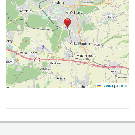
Leaflet
|
©
OSM