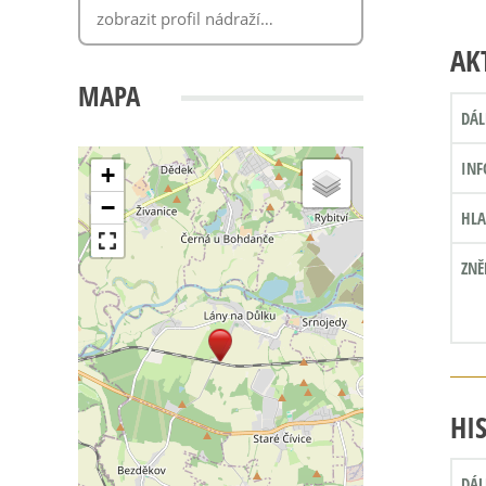
AK
MAPA
DÁL
INF
+
−
HLA
ZNĚ
HI
DÁL