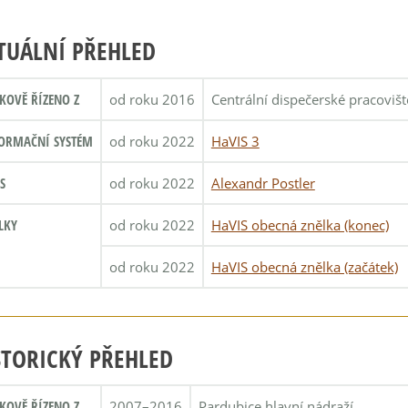
TUÁLNÍ PŘEHLED
KOVĚ ŘÍZENO Z
od roku 2016
Centrální dispečerské pracoviš
ORMAČNÍ SYSTÉM
od roku 2022
HaVIS 3
S
od roku 2022
Alexandr Postler
LKY
od roku 2022
HaVIS obecná znělka (konec)
od roku 2022
HaVIS obecná znělka (začátek)
STORICKÝ PŘEHLED
KOVĚ ŘÍZENO Z
2007–2016
Pardubice hlavní nádraží