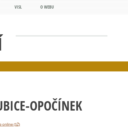
VISL
O WEBU
Í
UBICE-OPOČÍNEK
e online (SŽ)