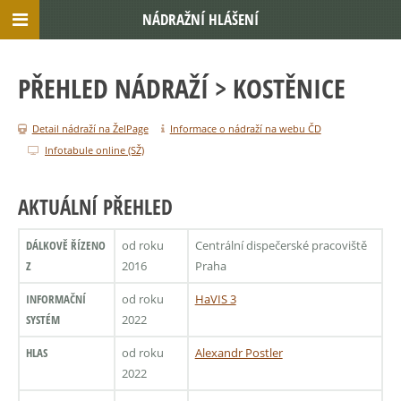
NÁDRAŽNÍ HLÁŠENÍ
PŘEHLED NÁDRAŽÍ
> KOSTĚNICE
Detail nádraží na ŽelPage
Informace o nádraží na webu ČD
Infotabule online (SŽ)
AKTUÁLNÍ PŘEHLED
DÁLKOVĚ ŘÍZENO
od roku
Centrální dispečerské pracoviště
Z
2016
Praha
INFORMAČNÍ
od roku
HaVIS 3
SYSTÉM
2022
HLAS
od roku
Alexandr Postler
2022