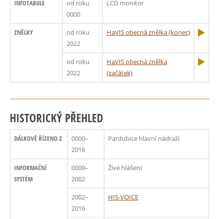
INFOTABULE
od roku
LCD monitor
0000
ZNĚLKY
od roku
HaVIS obecná znělka (konec)
2022
od roku
HaVIS obecná znělka
2022
(začátek)
HISTORICKÝ PŘEHLED
DÁLKOVĚ ŘÍZENO Z
0000–
Pardubice hlavní nádraží
2016
INFORMAČNÍ
0000–
Živé hlášení
SYSTÉM
2002
2002–
HIS-VOICE
2016