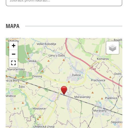
MAPA
+
−