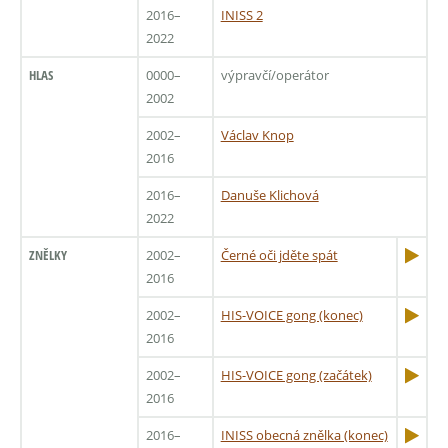
2016–
INISS 2
2022
HLAS
0000–
výpravčí/operátor
2002
2002–
Václav Knop
2016
2016–
Danuše Klichová
2022
ZNĚLKY
2002–
Černé oči jděte spát
2016
2002–
HIS-VOICE gong (konec)
2016
2002–
HIS-VOICE gong (začátek)
2016
2016–
INISS obecná znělka (konec)