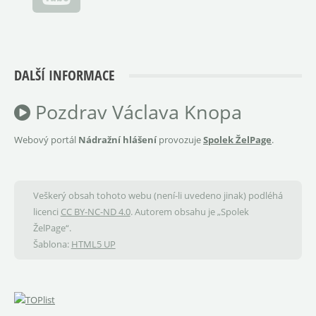
DALŠÍ INFORMACE
Pozdrav Václava Knopa
Webový portál
Nádražní hlášení
provozuje
Spolek ŽelPage
.
Veškerý obsah tohoto webu (není-li uvedeno jinak) podléhá
licenci
CC BY-NC-ND 4.0
. Autorem obsahu je „Spolek
ŽelPage“.
Šablona:
HTML5 UP