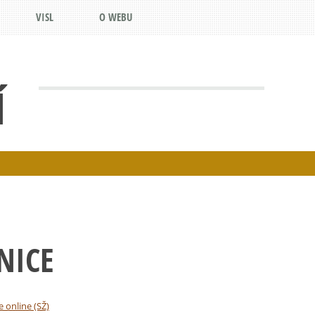
VISL
O WEBU
Í
NICE
e online (SŽ)