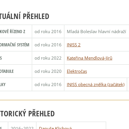
TUÁLNÍ PŘEHLED
KOVĚ ŘÍZENO Z
od roku 2016
Mladá Boleslav hlavní nádraží
ORMAČNÍ SYSTÉM
od roku 2016
INISS 2
S
od roku 2022
Kateřina Mendlová-Jírů
OTABULE
od roku 2020
Elektročas
LKY
od roku 2016
INISS obecná znělka (začátek)
STORICKÝ PŘEHLED
S
2016–2022
Danuše Klichová