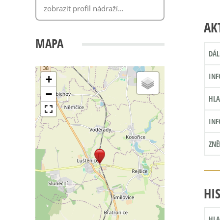
AK
MAPA
DÁL
INF
+
−
HLA
INF
ZNĚ
HI
HLA