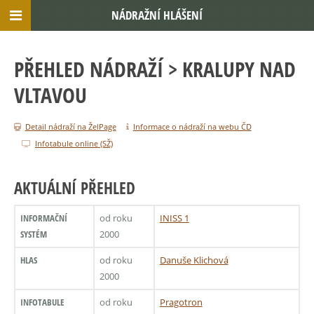
NÁDRAŽNÍ HLÁŠENÍ
PŘEHLED NÁDRAŽÍ
> KRALUPY NAD
VLTAVOU
Detail nádraží na ŽelPage
Informace o nádraží na webu ČD
Infotabule online (SŽ)
AKTUÁLNÍ PŘEHLED
INFORMAČNÍ
od roku
INISS 1
SYSTÉM
2000
HLAS
od roku
Danuše Klichová
2000
INFOTABULE
od roku
Pragotron